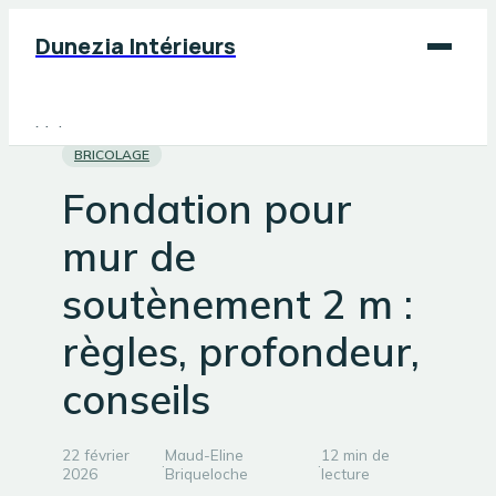
Dunezia Intérieurs
Maison
BRICOLAGE
Déco
Fondation pour
Jardinage
mur de
Bricolage
soutènement 2 m :
règles, profondeur,
conseils
22 février
Maud-Eline
12 min de
·
·
2026
Briqueloche
lecture