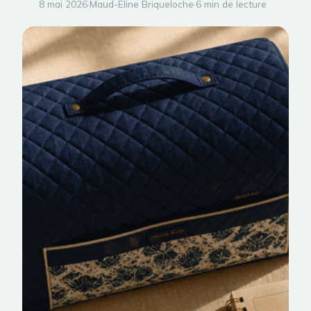
8 mai 2026
·
Maud-Eline Briqueloche
·
6 min de lecture