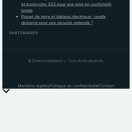
et protocoles SS3 pour une mise en conformité
totale
Piquet de terre et tableau électrique : quelle
distance pour une sécurité optimale ?
PARTENAIRES
©
Dunezia Intérieurs
— Tous droits réservés.
Mentions légales
Politique de confidentialité
Contact
Retour
en
haut