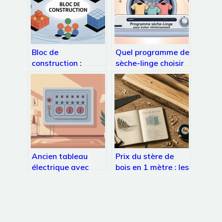
Bloc de
Quel programme de
construction :
sèche-linge choisir
usages, enjeux et
pour ne pas rétrécir
choix pour vos
le linge
projets
Ancien tableau
Prix du stère de
électrique avec
bois en 1 mètre : les
fusible : que faire,
4 facteurs qui font
que dit la loi,
varier votre facture
combien ça coûte ?