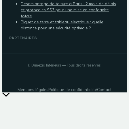
Désamiantage de toiture à Paris : 2 mois de délais
et protocoles SS3 pour une mise en conformité
totale
Piquet de terre et tableau électrique : quelle
distance pour une sécurité optimale ?
PARTENAIRES
©
Dunezia Intérieurs
— Tous droits réservés.
Mentions légales
Politique de confidentialité
Contact
Retour
en
haut