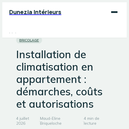
Dunezia Intérieurs
Maison
BRICOLAGE
Déco
Installation de
Jardinage
climatisation en
Bricolage
appartement :
démarches, coûts
et autorisations
4 juillet
Maud-Eline
4 min de
·
·
2026
Briqueloche
lecture