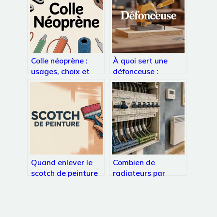
Colle néoprène :
À quoi sert une
usages, choix et
défonceuse :
conseils pour des
usages, conseils et
collages durables
erreurs à éviter
Quand enlever le
Combien de
scotch de peinture
radiateurs par
pour un résultat net
disjoncteur : 3
règles de calcul
pour éviter la
surcharge