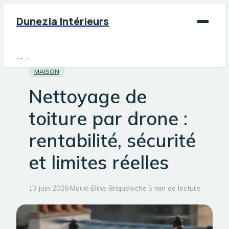
Dunezia Intérieurs
Maison
MAISON
Déco
Nettoyage de
Jardinage
toiture par drone :
Bricolage
rentabilité, sécurité
et limites réelles
13 juin 2026
·
Maud-Eline Briqueloche
·
5 min de lecture