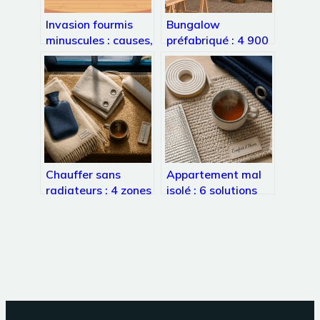
Invasion fourmis
Bungalow
minuscules : causes,
préfabriqué : 4 900
dangers et
€ HT et 3 semaines
solutions efficaces
pour transformer
votre terrain
Chauffer sans
Appartement mal
radiateurs : 4 zones
isolé : 6 solutions
critiques à isoler et
concrètes pour
8 accessoires pour
chauffer sans se
gagner 3°C
ruiner