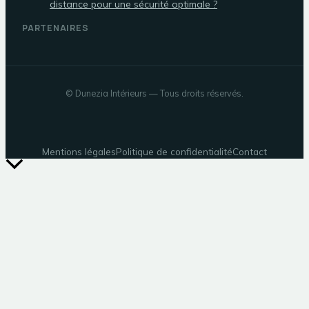
distance pour une sécurité optimale ?
PARTENAIRES
©
Dunezia Intérieurs
— Tous droits réservés.
Mentions légales
Politique de confidentialité
Contact
Retour
en
haut