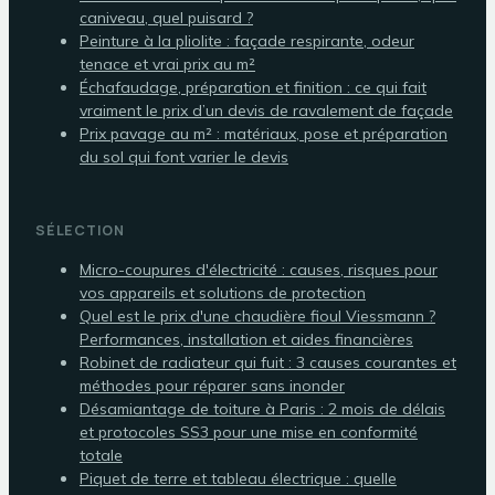
caniveau, quel puisard ?
Peinture à la pliolite : façade respirante, odeur
tenace et vrai prix au m²
Échafaudage, préparation et finition : ce qui fait
vraiment le prix d’un devis de ravalement de façade
Prix pavage au m² : matériaux, pose et préparation
du sol qui font varier le devis
SÉLECTION
Micro-coupures d'électricité : causes, risques pour
vos appareils et solutions de protection
Quel est le prix d'une chaudière fioul Viessmann ?
Performances, installation et aides financières
Robinet de radiateur qui fuit : 3 causes courantes et
méthodes pour réparer sans inonder
Désamiantage de toiture à Paris : 2 mois de délais
et protocoles SS3 pour une mise en conformité
totale
Piquet de terre et tableau électrique : quelle