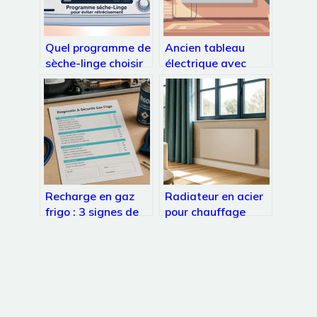
Quel programme de
Ancien tableau
sèche-linge choisir
électrique avec
pour ne pas rétrécir
fusible : que faire,
le linge
que dit la loi,
combien ça coûte ?
Recharge en gaz
Radiateur en acier
frigo : 3 signes de
pour chauffage
panne et la
central : la
méthode pour
réactivité
intervenir sans
thermique au
risque
service de votre
confort