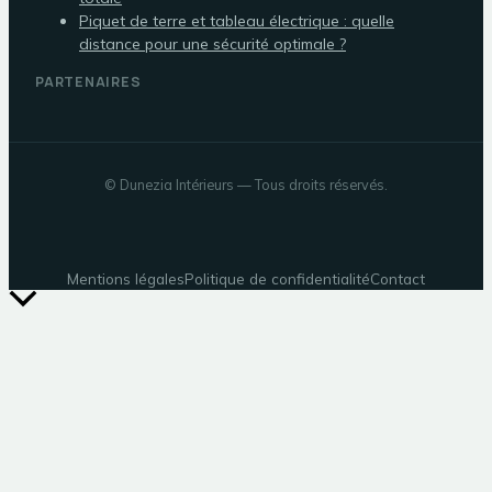
Piquet de terre et tableau électrique : quelle
distance pour une sécurité optimale ?
PARTENAIRES
©
Dunezia Intérieurs
— Tous droits réservés.
Mentions légales
Politique de confidentialité
Contact
Retour
en
haut