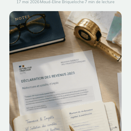
17 mai 2026
·
Maud-Eline Briqueloche
·
7 min de lecture