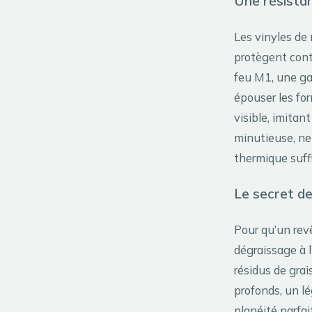
Une résista
Les vinyles de 
protègent cont
feu M1, une ga
épouser les for
visible, imitan
minutieuse, ne 
thermique suff
Le secret de
Pour qu’un rev
dégraissage à l
résidus de grai
profonds, un l
planéité parfai