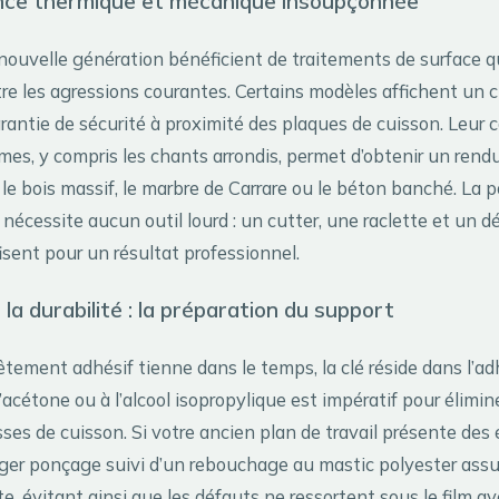
nce thermique et mécanique insoupçonnée
nouvelle génération bénéficient de traitements de surface qu
re les agressions courantes. Certains modèles affichent un
rantie de sécurité à proximité des plaques de cuisson. Leur 
mes, y compris les chants arrondis, permet d’obtenir un rend
t le bois massif, le marbre de Carrare ou le béton banché. La 
nécessite aucun outil lourd : un cutter, une raclette et un 
isent pour un résultat professionnel.
 la durabilité : la préparation du support
êtement adhésif tienne dans le temps, la clé réside dans l’a
’acétone ou à l’alcool isopropylique est impératif pour élimin
sses de cuisson. Si votre ancien plan de travail présente des 
éger ponçage suivi d’un rebouchage au mastic polyester ass
te, évitant ainsi que les défauts ne ressortent sous le film a