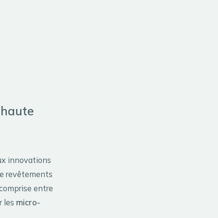
 haute
ux innovations
 de revêtements
 comprise entre
r les
micro-