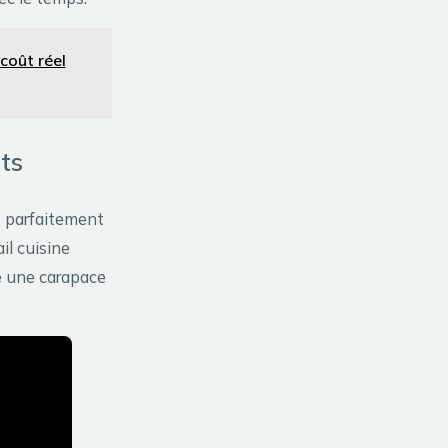
 coût réel
nts
e parfaitement
il cuisine
ée une carapace