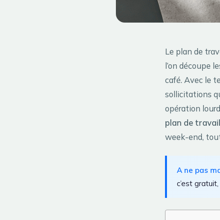
Le plan de trav
l’on découpe le
café. Avec le t
sollicitations 
opération lour
plan de travail
week-end, tout 
A ne pas m
c’est gratuit,