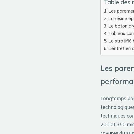
Table des 
Les parement
La résine ép
Le béton cir
Tableau com
Le stratifié
L’entretien 
Les parem
performa
Longtemps boud
technologiques
techniques con
200 et 350 micr
rayures
du supp