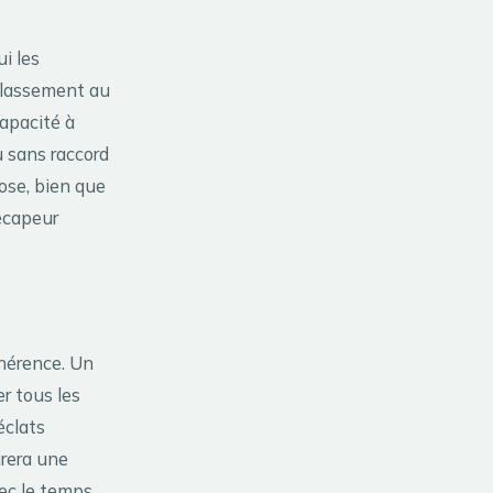
i les
 classement au
capacité à
u sans raccord
pose, bien que
décapeur
dhérence. Un
er tous les
éclats
urera une
vec le temps.