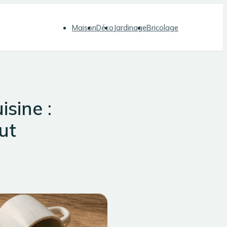
Maison
Déco
Jardinage
Bricolage
isine :
ut