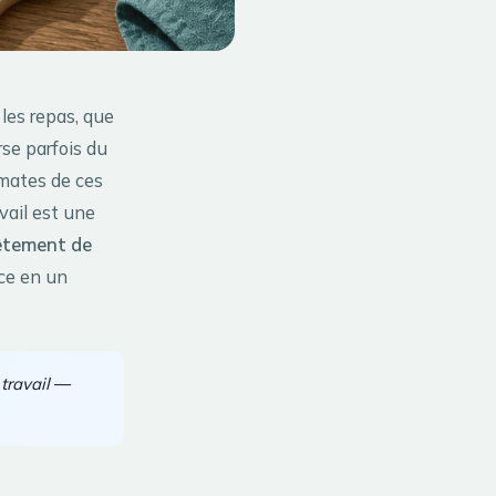
 les repas, que
rse parfois du
gmates de ces
vail est une
êtement de
ce en un
travail
—