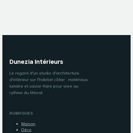
comment bien
éliminer
choisir
formaldéhyde et
benzène
Dunezia Intérieurs
Le regard d'un studio d'architecture
d'intérieur sur l'habitat côtier : matériaux,
lumière et savoir-faire pour vivre au
rythme du littoral.
RUBRIQUES
Maison
Déco