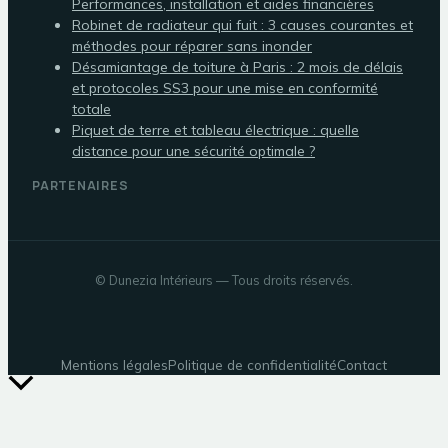
Performances, installation et aides financières
Robinet de radiateur qui fuit : 3 causes courantes et
méthodes pour réparer sans inonder
Désamiantage de toiture à Paris : 2 mois de délais
et protocoles SS3 pour une mise en conformité
totale
Piquet de terre et tableau électrique : quelle
distance pour une sécurité optimale ?
PARTENAIRES
©
Dunezia Intérieurs
— Tous droits réservés.
Mentions légales
Politique de confidentialité
Contact
Retour
en
haut