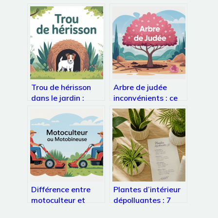
Trou de hérisson
Arbre de judée
dans le jardin :
inconvénients : ce
comment réagir et
qu’il faut vraiment
quoi faire ?
savoir avant de
planter
Différence entre
Plantes d’intérieur
motoculteur et
dépolluantes : 7
motobineuse :
espèces pour