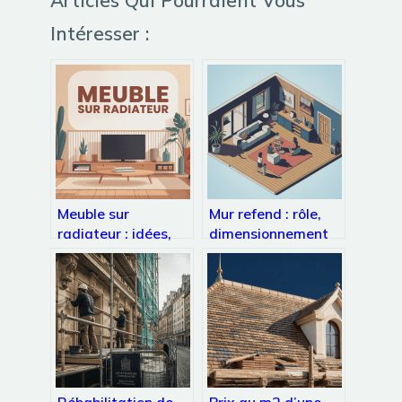
Intéresser :
Meuble sur
Mur refend : rôle,
radiateur : idées,
dimensionnement
risques et solutions
et règles à
intelligentes
connaître
Réhabilitation de
Prix au m2 d’une