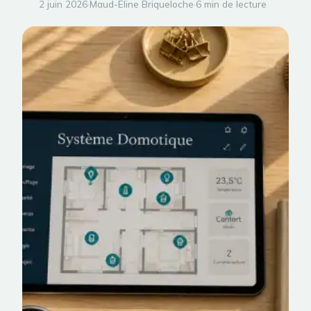
2 juin 2026
·
Maud-Eline Briqueloche
·
6 min de lecture