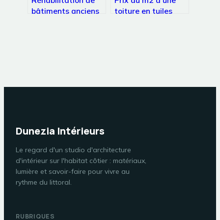
bâtiments anciens
toiture en tuiles
à Paris : concilier
plates : guide des
héritage
tarifs et facteurs
architectural et
de coût
performance
énergétique
Dunezia Intérieurs
Le regard d'un studio d'architecture
d'intérieur sur l'habitat côtier : matériaux,
lumière et savoir-faire pour vivre au
rythme du littoral.
RUBRIQUES