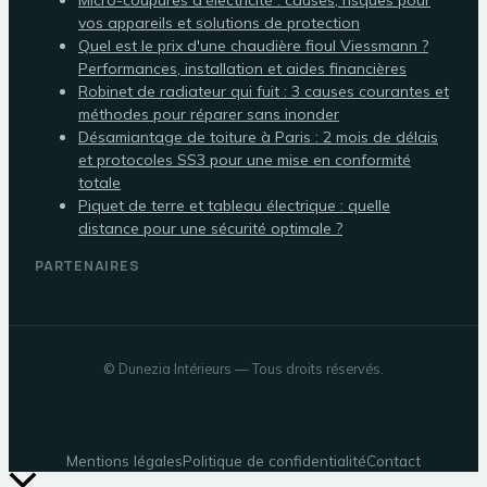
Micro-coupures d'électricité : causes, risques pour
vos appareils et solutions de protection
Quel est le prix d'une chaudière fioul Viessmann ?
Performances, installation et aides financières
Robinet de radiateur qui fuit : 3 causes courantes et
méthodes pour réparer sans inonder
Désamiantage de toiture à Paris : 2 mois de délais
et protocoles SS3 pour une mise en conformité
totale
Piquet de terre et tableau électrique : quelle
distance pour une sécurité optimale ?
PARTENAIRES
©
Dunezia Intérieurs
— Tous droits réservés.
Mentions légales
Politique de confidentialité
Contact
Retour