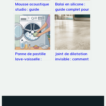
Mousse acoustique
Balai en silicone :
studio : guide
guide complet pour
complet pour un
bien choisir et
traitement efficace
l’utiliser au
quotidien
Panne de pastille
Joint de dilatation
lave-vaisselle :
invisible : comment
solutions
allier esthétique
immédiates et
parfaite et intégrité
choix efficaces
structurelle des sols