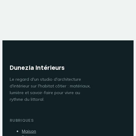
complexité de votre
techniques avant
projet
de solliciter un
dépanneur
Dunezia Intérieurs
Le regard d'un studio d'architecture
d'intérieur sur l'habitat côtier : matériaux,
lumière et savoir-faire pour vivre au
rythme du littoral.
RUBRIQUES
Maison