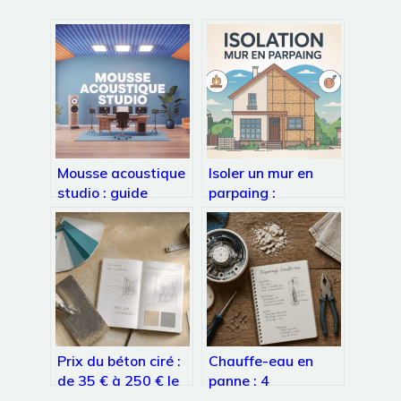
Mousse acoustique
Isoler un mur en
studio : guide
parpaing :
complet pour un
méthodes efficaces,
traitement efficace
coûts et erreurs à
éviter
Prix du béton ciré :
Chauffe-eau en
de 35 € à 250 € le
panne : 4
m² selon la
vérifications