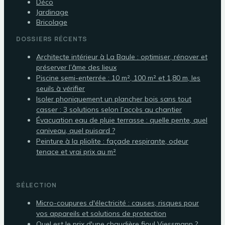
Déco
Jardinage
Bricolage
DOSSIERS RÉCENTS
Architecte intérieur à La Baule : optimiser, rénover et
préserver l’âme des lieux
Piscine semi-enterrée : 10 m², 100 m² et 1,80 m, les
seuils à vérifier
Isoler phoniquement un plancher bois sans tout
casser : 3 solutions selon l’accès au chantier
Évacuation eau de pluie terrasse : quelle pente, quel
caniveau, quel puisard ?
Peinture à la pliolite : façade respirante, odeur
tenace et vrai prix au m²
SÉLECTION
Micro-coupures d'électricité : causes, risques pour
vos appareils et solutions de protection
Quel est le prix d'une chaudière fioul Viessmann ?