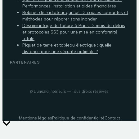
Performances, installation et aides financières
Robinet de radiateur qui fuit : 3 causes courantes et
méthodes pour réparer sans inonder
Désamiantage de toiture à Paris : 2 mois de délais
et protocoles SS3 pour une mise en conformité
totale
Piquet de terre et tableau électrique : quelle
distance pour une sécurité optimale ?
PARTENAIRES
©
Dunezia Intérieurs
— Tous droits réservés.
Mentions légales
Politique de confidentialité
Contact
Retour
en
haut