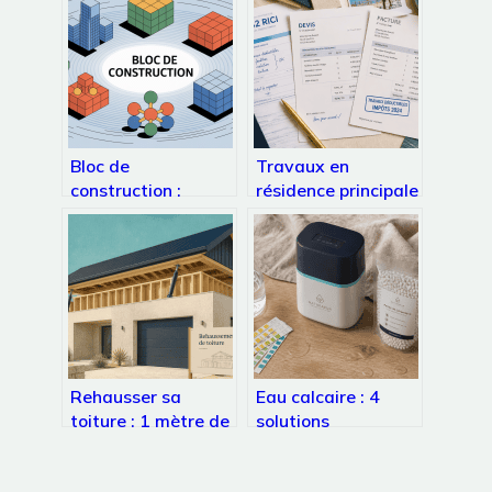
Bloc de
Travaux en
construction :
résidence principale
usages, enjeux et
: quels avantages
choix pour vos
fiscaux réels en
projets
2024 ?
Rehausser sa
Eau calcaire : 4
toiture : 1 mètre de
solutions
hauteur pour
techniques et
transformer vos
naturelles pour