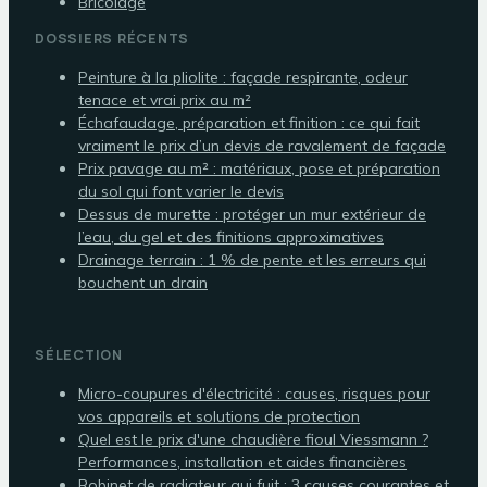
Bricolage
DOSSIERS RÉCENTS
Peinture à la pliolite : façade respirante, odeur
tenace et vrai prix au m²
Échafaudage, préparation et finition : ce qui fait
vraiment le prix d’un devis de ravalement de façade
Prix pavage au m² : matériaux, pose et préparation
du sol qui font varier le devis
Dessus de murette : protéger un mur extérieur de
l’eau, du gel et des finitions approximatives
Drainage terrain : 1 % de pente et les erreurs qui
bouchent un drain
SÉLECTION
Micro-coupures d'électricité : causes, risques pour
vos appareils et solutions de protection
Quel est le prix d'une chaudière fioul Viessmann ?
Performances, installation et aides financières
Robinet de radiateur qui fuit : 3 causes courantes et