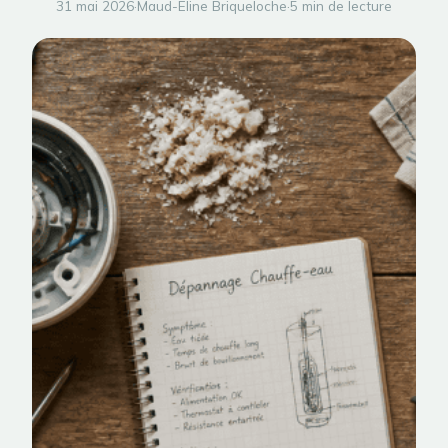
31 mai 2026
·
Maud-Eline Briqueloche
·
5 min de lecture