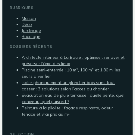
RUBRIQUES
Maison
Déco
Jardinage
Bricolage
DOSSIERS RÉCENTS
Architecte intérieur à La Baule : optimiser, rénover et
préserver l’âme des lieux
Piscine semi-enterrée : 10 m², 100 m² et 1,80 m, les
seuils à vérifier
Isoler phoniquement un plancher bois sans tout
casser : 3 solutions selon l’accès au chantier
Évacuation eau de pluie terrasse : quelle pente, quel
caniveau, quel puisard ?
Peinture à la pliolite : façade respirante, odeur
tenace et vrai prix au m²
SÉLECTION