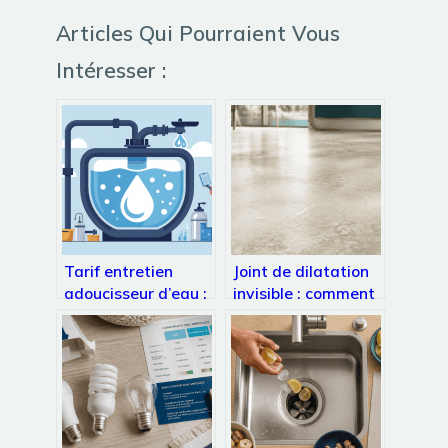
Articles Qui Pourraient Vous
Intéresser :
Tarif entretien
Joint de dilatation
adoucisseur d’eau :
invisible : comment
comprendre les prix
allier esthétique
et faire les bons
parfaite et intégrité
choix
structurelle des sols