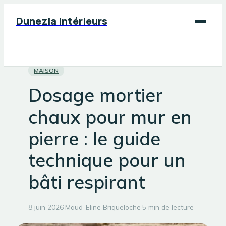
Dunezia Intérieurs
Maison
MAISON
Déco
Dosage mortier
Jardinage
chaux pour mur en
Bricolage
pierre : le guide
technique pour un
bâti respirant
8 juin 2026
·
Maud-Eline Briqueloche
·
5 min de lecture