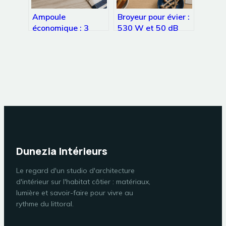
Ampoule
Broyeur pour évier :
économique : 3
530 W et 50 dB
critères techniques
pour éliminer vos
pour réduire votre
biodéchets sans
facture d’électricité
boucher vos
de 80 %
canalisations
Dunezia Intérieurs
Le regard d'un studio d'architecture
d'intérieur sur l'habitat côtier : matériaux,
lumière et savoir-faire pour vivre au
rythme du littoral.