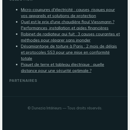
Micro-coupures d'électricité : causes, risques pour
vos appareils et solutions de protection
Quel est le prix d'une chaudière fioul Viessmann ?
Performances, installation et aides financières
Robinet de radiateur qui fuit : 3 causes courantes et
méthodes pour réparer sans inonder
Désamiantage de toiture à Paris : 2 mois de délais
et protocoles SS3 pour une mise en conformité
totale
Piquet de terre et tableau électrique : quelle
distance pour une sécurité optimale ?
PARTENAIRES
©
Dunezia Intérieurs
— Tous droits réservés.