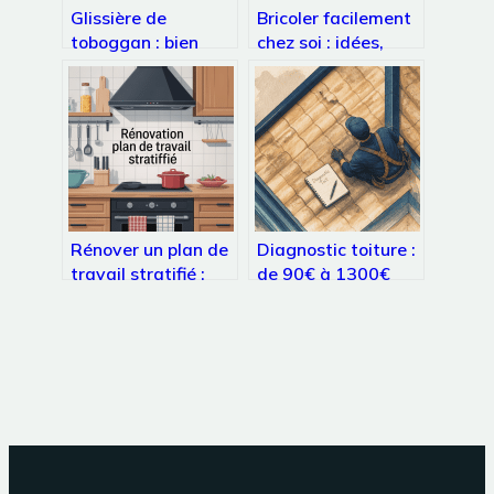
Glissière de
Bricoler facilement
toboggan : bien
chez soi : idées,
choisir, installer et
outils et méthodes
sécuriser votre
pour réussir
équipement
Rénover un plan de
Diagnostic toiture :
travail stratifié :
de 90€ à 1300€
méthodes simples
pour anticiper les
et résultats
réparations et
durables
sécuriser votre bien