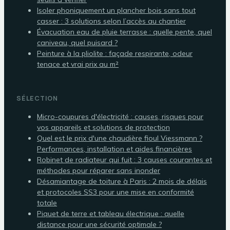
Isoler phoniquement un plancher bois sans tout
casser : 3 solutions selon l’accès au chantier
Évacuation eau de pluie terrasse : quelle pente, quel
caniveau, quel puisard ?
Peinture à la pliolite : façade respirante, odeur
tenace et vrai prix au m²
SÉLECTION
Micro-coupures d'électricité : causes, risques pour
vos appareils et solutions de protection
Quel est le prix d'une chaudière fioul Viessmann ?
Performances, installation et aides financières
Robinet de radiateur qui fuit : 3 causes courantes et
méthodes pour réparer sans inonder
Désamiantage de toiture à Paris : 2 mois de délais
et protocoles SS3 pour une mise en conformité
totale
Piquet de terre et tableau électrique : quelle
distance pour une sécurité optimale ?