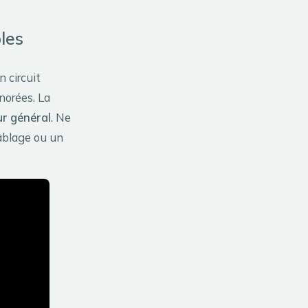
les
n circuit
gnorées. La
ur général
. Ne
câblage ou un