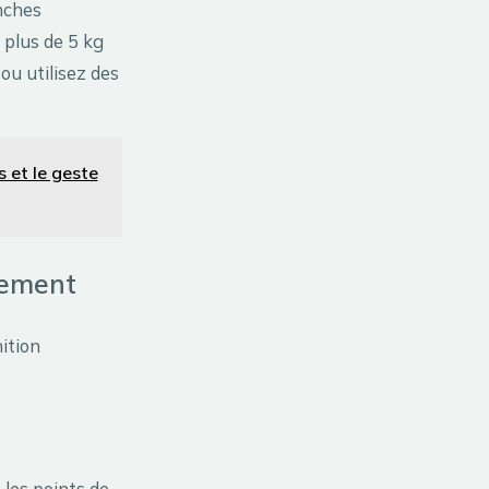
anches
e plus de 5 kg
 ou utilisez des
 et le geste
dement
nition
 les points de