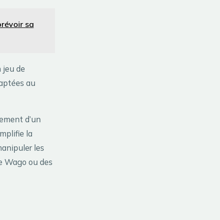
prévoir sa
 jeu de
daptées au
lement d’un
mplifie la
manipuler les
ype Wago ou des