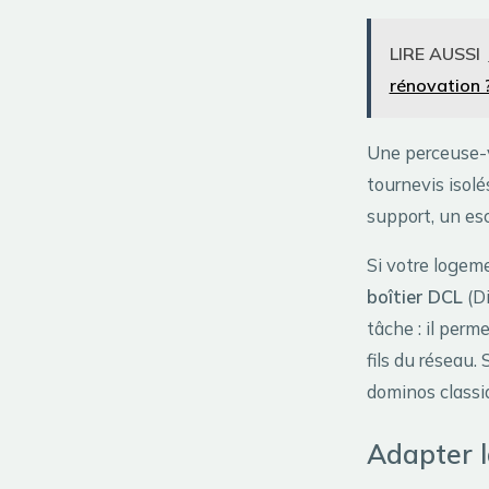
LIRE AUSSI
rénovation 
Une perceuse-v
tournevis isol
support, un es
Si votre logem
boîtier DCL
(Di
tâche : il perm
fils du réseau.
dominos classi
Adapter l