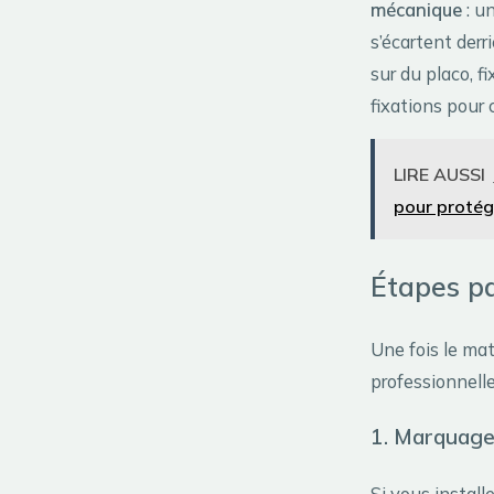
mécanique
: u
s’écartent derr
sur du placo, f
fixations pour 
LIRE AUSSI
pour protége
Étapes pa
Une fois le mat
professionnelle
1. Marquage
Si vous install