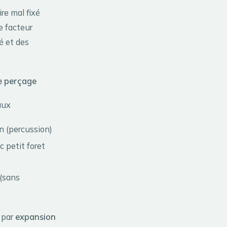
re mal fixé
e facteur
té et des
e perçage
aux
n (percussion)
c petit foret
(sans
e par
expansion