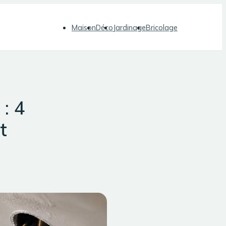
Maison
Déco
Jardinage
Bricolage
 : 4
t