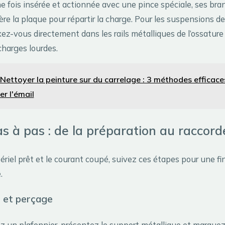
ne fois insérée et actionnée avec une pince spéciale, ses br
ière la plaque pour répartir la charge. Pour les suspensions d
ixez-vous directement dans les rails métalliques de l’ossature
charges lourdes.
Nettoyer la peinture sur du carrelage : 3 méthodes efficaces
r l'émail
s à pas : de la préparation au raccor
ériel prêt et le courant coupé, suivez ces étapes pour une fi
.
 et perçage
ez un plafonnier, présentez le support métallique et marquez