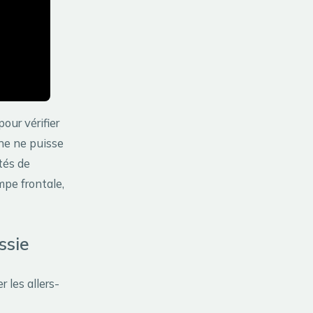
our vérifier
nne ne puisse
tés de
pe frontale,
ssie
 les allers-