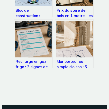
Bloc de
Prix du stère de
construction :
bois en 1 mètre : les
usages, enjeux et
4 facteurs qui font
choix pour vos
varier votre facture
projets
Recharge en gaz
Mur porteur ou
frigo : 3 signes de
simple cloison : 5
panne et la
indices infaillibles
méthode pour
pour sécuriser vos
intervenir sans
travaux
risque