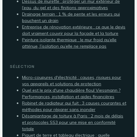
Dessus de murette : protéger un mur extérieur de
l’eau, du gel et des finitions approximatives
Drainage terrain : 1 % de pente et les erreurs qui
bouchent un drain
Entreprise de rénovation extérieure : ce que le devis
doit vraiment couvrir pour la façade et la toiture
Peinture isolante thermique : le mur froid qu’elle
atténue, l’isolation qu’elle ne remplace pas
SÉLECTION
Micro-coupures d'électricité : causes, risques pour
vos appareils et solutions de protection
Quel est le prix d'une chaudière fioul Viessmann ?
Performances, installation et aides financières
Robinet de radiateur qui fuit : 3 causes courantes et
méthodes pour réparer sans inonder
Désamiantage de toiture à Paris : 2 mois de délais
et protocoles SS3 pour une mise en conformité
totale
Piquet de terre et tableau électrique : quelle