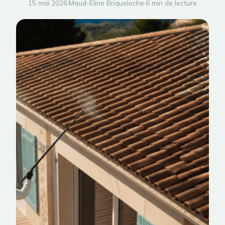
15 mai 2026
·
Maud-Eline Briqueloche
·
6 min de lecture