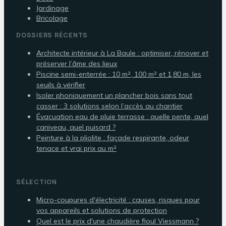
Jardinage
Bricolage
DOSSIERS RÉCENTS
Architecte intérieur à La Baule : optimiser, rénover et
préserver l’âme des lieux
Piscine semi-enterrée : 10 m², 100 m² et 1,80 m, les
seuils à vérifier
Isoler phoniquement un plancher bois sans tout
casser : 3 solutions selon l’accès au chantier
Évacuation eau de pluie terrasse : quelle pente, quel
caniveau, quel puisard ?
Peinture à la pliolite : façade respirante, odeur
tenace et vrai prix au m²
SÉLECTION
Micro-coupures d'électricité : causes, risques pour
vos appareils et solutions de protection
Quel est le prix d'une chaudière fioul Viessmann ?