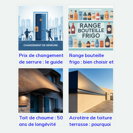
Prix de changement
Range bouteille
de serrure : le guide
frigo : bien choisir et
complet pour payer
organiser pour
le juste tarif
gagner de la place
Toit de chaume : 50
Acrotère de toiture
ans de longévité
terrasse : pourquoi
grâce à une
les 15 cm