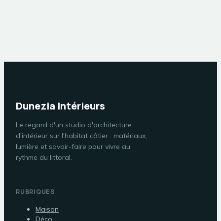
épaisseur de 30 cm
réglementaires
sont cruciaux pour
votre étanchéité ?
Dunezia Intérieurs
Le regard d'un studio d'architecture
d'intérieur sur l'habitat côtier : matériaux,
lumière et savoir-faire pour vivre au
rythme du littoral.
RUBRIQUES
Maison
Déco