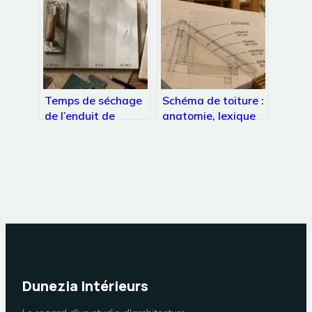
déco
Temps de séchage
Schéma de toiture :
de l’enduit de
anatomie, lexique
lissage : 24h ou
et 5 points de
moins avant de
contrôle pour
poncer ?
réussir vos travaux
Dunezia Intérieurs