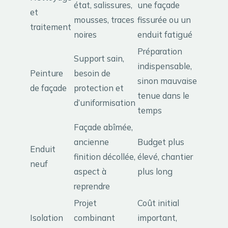
état, salissures,
une façade
et
mousses, traces
fissurée ou un
traitement
noires
enduit fatigué
Préparation
Support sain,
indispensable,
Peinture
besoin de
sinon mauvaise
de façade
protection et
tenue dans le
d’uniformisation
temps
Façade abîmée,
ancienne
Budget plus
Enduit
finition décollée,
élevé, chantier
neuf
aspect à
plus long
reprendre
Projet
Coût initial
Isolation
combinant
important,