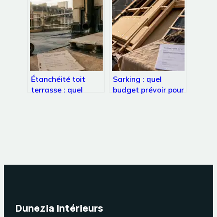
pour réussir
profondeur, conseils
Étanchéité toit
Sarking : quel
terrasse : quel
budget prévoir pour
budget prévoir au
isoler sa toiture par
m2 selon vos
l’extérieur ?
travaux ?
Dunezia Intérieurs