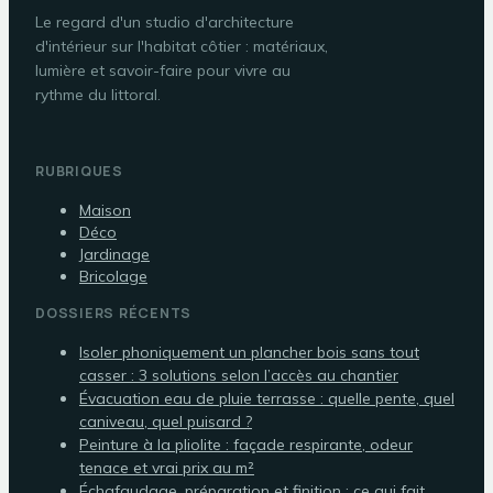
Le regard d'un studio d'architecture
d'intérieur sur l'habitat côtier : matériaux,
lumière et savoir-faire pour vivre au
rythme du littoral.
RUBRIQUES
Maison
Déco
Jardinage
Bricolage
DOSSIERS RÉCENTS
Isoler phoniquement un plancher bois sans tout
casser : 3 solutions selon l’accès au chantier
Évacuation eau de pluie terrasse : quelle pente, quel
caniveau, quel puisard ?
Peinture à la pliolite : façade respirante, odeur
tenace et vrai prix au m²
Échafaudage, préparation et finition : ce qui fait