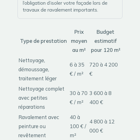
l’obligation d’isoler votre façade lors de
travaux de ravalement importants.
Prix
Budget
Type de prestation
moyen
estimatif
au m²
pour 120 m²
Nettoyage,
6 à 35
720 à 4 200
démoussage,
€ / m²
€
traitement léger
Nettoyage complet
30 à 70
3 600 à 8
avec petites
€ / m²
400 €
réparations
Ravalement avec
40 à
4 800 à 12
peinture ou
100 € /
000 €
revêtement
m²