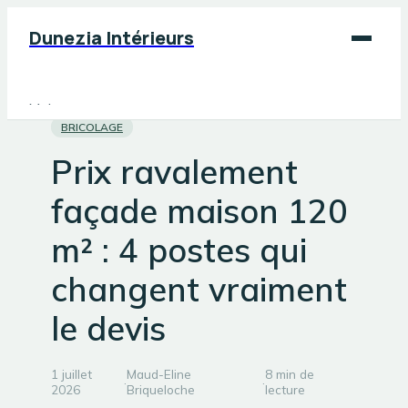
Dunezia Intérieurs
Maison
BRICOLAGE
Déco
Prix ravalement
Jardinage
façade maison 120
Bricolage
m² : 4 postes qui
changent vraiment
le devis
1 juillet
Maud-Eline
8 min de
·
·
2026
Briqueloche
lecture