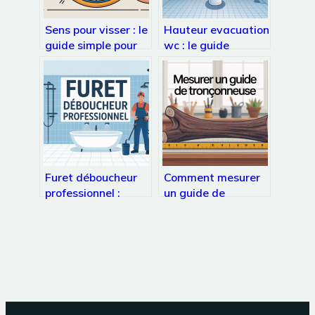
Sens pour visser : le
Hauteur evacuation
guide simple pour
wc : le guide
ne plus jamais se
pratique pour
tromper
respecter les
normes
Furet déboucheur
Comment mesurer
professionnel :
un guide de
comment choisir et
tronçonneuse :
bien l’utiliser
méthode simple et
erreurs à éviter