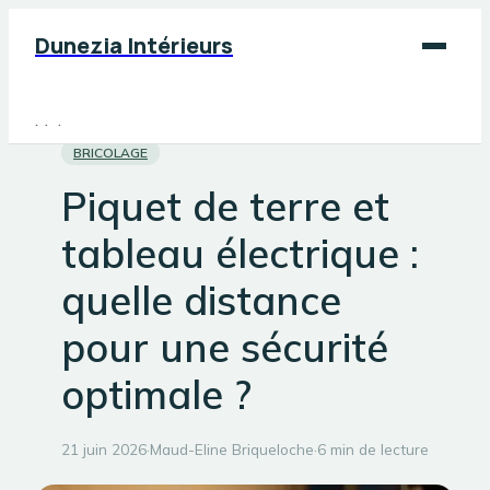
Dunezia Intérieurs
Maison
BRICOLAGE
Déco
Piquet de terre et
Jardinage
tableau électrique :
Bricolage
quelle distance
pour une sécurité
optimale ?
21 juin 2026
·
Maud-Eline Briqueloche
·
6 min de lecture