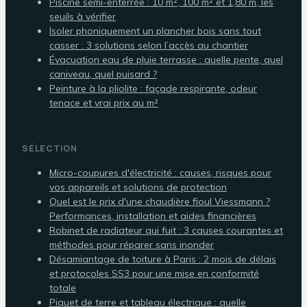
Piscine semi-enterrée : 10 m², 100 m² et 1,80 m, les
seuils à vérifier
Isoler phoniquement un plancher bois sans tout
casser : 3 solutions selon l’accès au chantier
Évacuation eau de pluie terrasse : quelle pente, quel
caniveau, quel puisard ?
Peinture à la pliolite : façade respirante, odeur
tenace et vrai prix au m²
SÉLECTION
Micro-coupures d'électricité : causes, risques pour
vos appareils et solutions de protection
Quel est le prix d'une chaudière fioul Viessmann ?
Performances, installation et aides financières
Robinet de radiateur qui fuit : 3 causes courantes et
méthodes pour réparer sans inonder
Désamiantage de toiture à Paris : 2 mois de délais
et protocoles SS3 pour une mise en conformité
totale
Piquet de terre et tableau électrique : quelle