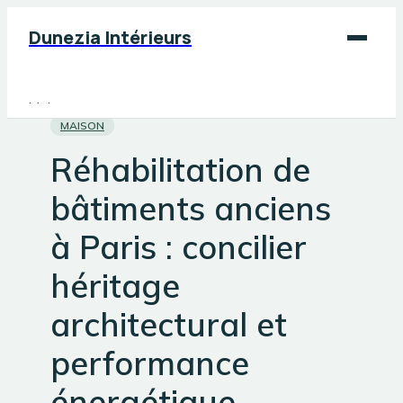
Dunezia Intérieurs
Maison
MAISON
Déco
Réhabilitation de
Jardinage
bâtiments anciens
Bricolage
à Paris : concilier
héritage
architectural et
performance
énergétique