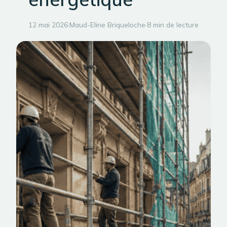
12 mai 2026
·
Maud-Eline Briqueloche
·
8 min de lecture