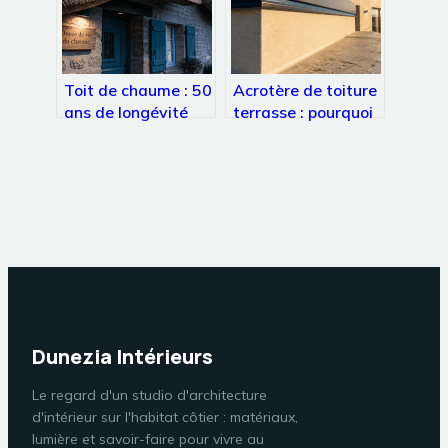
Toit de chaume : 50
Acrotère de toiture
ans de longévité
terrasse : pourquoi
grâce à une
les 15 cm
épaisseur de 30 cm
réglementaires
sont cruciaux pour
votre étanchéité ?
Dunezia Intérieurs
Le regard d'un studio d'architecture
d'intérieur sur l'habitat côtier : matériaux,
lumière et savoir-faire pour vivre au