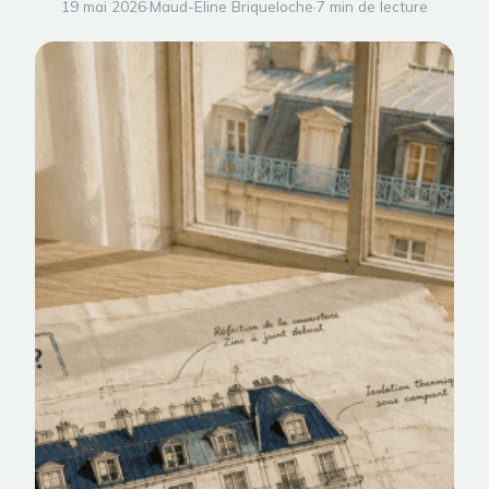
19 mai 2026
·
Maud-Eline Briqueloche
·
7 min de lecture