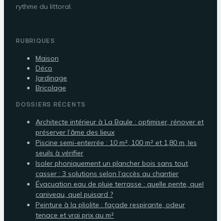
rythme du littoral.
RUBRIQUES
Maison
Déco
Jardinage
Bricolage
DOSSIERS RÉCENTS
Architecte intérieur à La Baule : optimiser, rénover et
préserver l’âme des lieux
Piscine semi-enterrée : 10 m², 100 m² et 1,80 m, les
seuils à vérifier
Isoler phoniquement un plancher bois sans tout
casser : 3 solutions selon l’accès au chantier
Évacuation eau de pluie terrasse : quelle pente, quel
caniveau, quel puisard ?
Peinture à la pliolite : façade respirante, odeur
tenace et vrai prix au m²