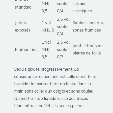
NHL
sable
calcaire
standard
3,5
0/4
classiques
2,5 vol.
Joints
1 vol.
Soubassements,
sable
exposés
NHL 5
zones humides
0/4
1 vol.
2,5 vol.
Joints étroits ou
Finition fine
NHL
sable
pierres de taille
3,5
0/2
L’eau s’ajoute progressivement. La
consistance recherchée est celle d’une terre
humide : le mortier tient en boule dans la
main sans coller aux doigts et sans couler.
Un mortier trop liquide laisse des traces
blanchâtres indélébiles sur les pierres.