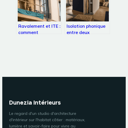
Ravalement et ITE :
Isolation phonique
comment
entre deux
transformer votre
chambres : 3
façade en bouclier
épaisseurs de
thermique
cloison pour
performant ?
retrouver le calme
Dunezia Intérieurs
Le regard d'un studio d'architecture
d'intérieur sur l'habitat côtier : matériaux,
lumière et savoir-faire pour vivre au