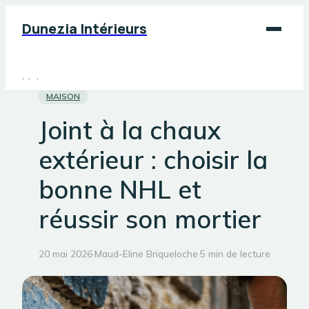
Dunezia Intérieurs
Maison
MAISON
Déco
Joint à la chaux
Jardinage
extérieur : choisir la
Bricolage
bonne NHL et
réussir son mortier
20 mai 2026
·
Maud-Eline Briqueloche
·
5 min de lecture