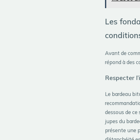
Les fonda
conditio
Avant de comme
répond à des co
Respecter l’
Le bardeau bitu
recommandatio
dessous de ce s
jupes du barde
présente une 
d’étanchéité es