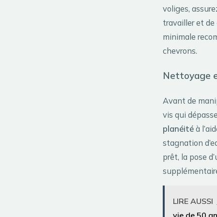
voliges, assure
travailler et d
minimale recom
chevrons.
Nettoyage e
Avant de manip
vis qui dépasse
planéité
à l’ai
stagnation d’e
prêt, la pose d
supplémentaire 
LIRE AUSSI
vie de 50 a