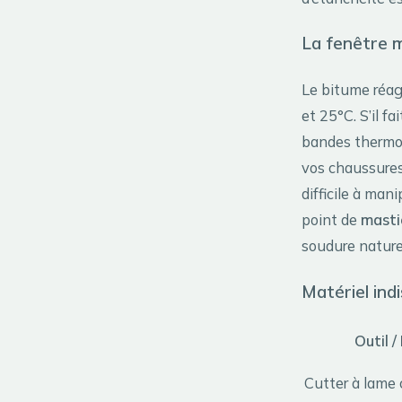
La fenêtre m
Le bitume réagi
et 25°C. S’il f
bandes thermoco
vos chaussures 
difficile à mani
point de
masti
soudure naturell
Matériel ind
Outil /
Cutter à lame 