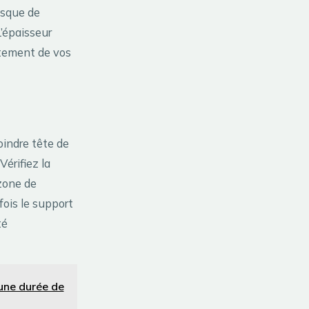
risque de
L’épaisseur
tement de vos
indre tête de
Vérifiez la
zone de
ois le support
té
une durée de