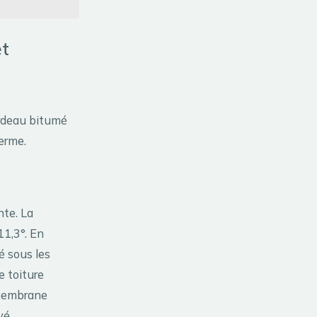
et
ardeau bitumé
terme.
nte. La
 11,3°. En
é sous les
e toiture
 membrane
vé.