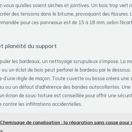
z-vous qu’elles soient sèches et jointives. Un bois trop vert 
e créer des tensions dans le bitume, provoquant des fissures. 
mandée pour ces panneaux est de 15 à 18 mm, selon l’écar
t planéité du support
uler les bardeaux, un nettoyage scrupuleux s’impose. La mo
 ou un éclat de bois peut perforer le bardeau par le dessous. 
de d’une règle de maçon. Toute cuvette ou bosse créera une 
au ou un défaut d’adhérence des bandes autocollantes. Une f
’un écran de sous-toiture est conseillée pour offrir une sécuri
contre les infiltrations accidentelles.
Chemisage de canalisation : la réparation sans casse pour 
ns