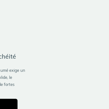
chéité
itumé exige un
lide, le
de fortes