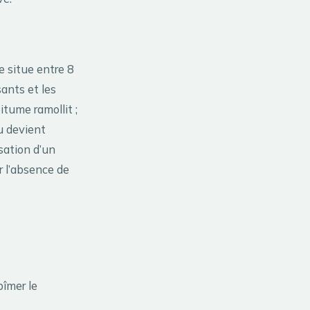
e situe entre 8
sants et les
itume ramollit ;
u devient
isation d’un
 l’absence de
îmer le