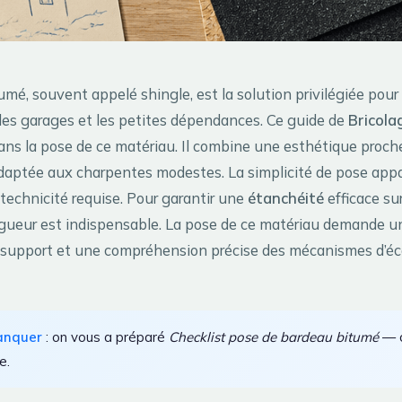
mé, souvent appelé shingle, est la solution privilégiée pour 
, les garages et les petites dépendances. Ce guide de
Bricola
s la pose de ce matériau. Il combine une esthétique proche 
daptée aux charpentes modestes. La simplicité de pose appa
 technicité requise. Pour garantir une
étanchéité
efficace su
rigueur est indispensable. La pose de ce matériau demande u
 support et une compréhension précise des mécanismes d’é
anquer
: on vous a préparé
Checklist pose de bardeau bitumé
— c
e.