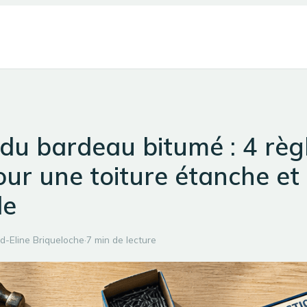
du bardeau bitumé : 4 règ
our une toiture étanche et
le
d-Eline Briqueloche
·
7 min de lecture