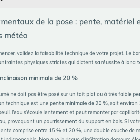
mentaux de la pose : pente, matériel 
ns météo
ncer, validez la faisabilité technique de votre projet. Le b
ntraintes physiques strictes qui dictent sa réussite à long 
inclinaison minimale de 20 %
mé ne doit pas être posé sur un toit plat ou à très faible pe
n technique est une
pente minimale de 20 %
, soit environ
euil, l’eau s’écoule lentement et peut remonter par capillarit
au, provoquant un pourrissement du support en bois. Si votr
pente comprise entre 15 % et 20 %, une double couche de
t indispensable, bien que le risque d’infiltration demeure éle