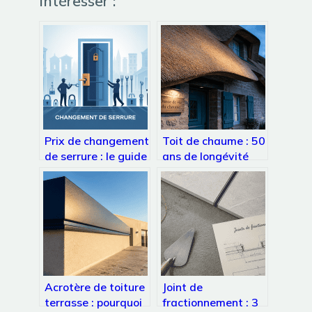
Intéresser :
Prix de changement
Toit de chaume : 50
de serrure : le guide
ans de longévité
complet pour payer
grâce à une
le juste tarif
épaisseur de 30 cm
Acrotère de toiture
Joint de
terrasse : pourquoi
fractionnement : 3