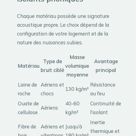
Chaque matériau possède une signature
acoustique propre. Le choix dépend de la
configuration de votre logement et de la
nature des nuisances subies.
Masse
Type de
Avantage
Matériau
volumique
bruit ciblé
principal
moyenne
Laine de
Aériens et
Résistance
130 kg/m³
roche
chocs
au feu
Ouate de
40-60
Continuité de
Aériens
cellulose
kg/m³
l’isolant
Inertie
Fibre de
Aériens et
Jusqu’à
thermique et
bois
vibrations
180 kg/m³