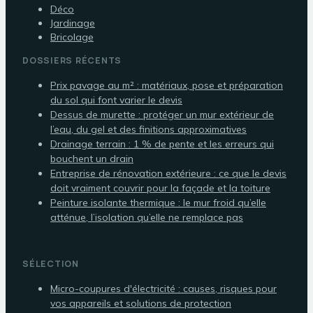
Déco
Jardinage
Bricolage
DOSSIERS RÉCENTS
Prix pavage au m² : matériaux, pose et préparation
du sol qui font varier le devis
Dessus de murette : protéger un mur extérieur de
l’eau, du gel et des finitions approximatives
Drainage terrain : 1 % de pente et les erreurs qui
bouchent un drain
Entreprise de rénovation extérieure : ce que le devis
doit vraiment couvrir pour la façade et la toiture
Peinture isolante thermique : le mur froid qu’elle
atténue, l’isolation qu’elle ne remplace pas
SÉLECTION
Micro-coupures d'électricité : causes, risques pour
vos appareils et solutions de protection