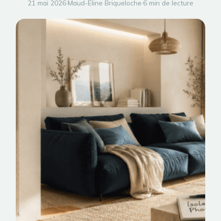
21 mai 2026
·
Maud-Eline Briqueloche
·
6 min de lecture