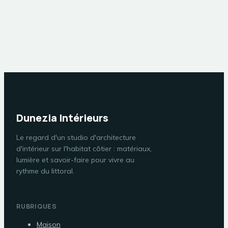
les 15 cm
règles pour éviter la
réglementaires
fissuration de votre
sont cruciaux pour
carrelage
votre étanchéité ?
Dunezia Intérieurs
Le regard d'un studio d'architecture
d'intérieur sur l'habitat côtier : matériaux,
lumière et savoir-faire pour vivre au
rythme du littoral.
RUBRIQUES
Maison