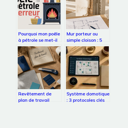
Pourquoi mon poêle
Mur porteur ou
à pétrole se met-il
simple cloison : 5
en erreur : causes,
indices infaillibles
solutions, sécurité
pour sécuriser vos
travaux
Revêtement de
Système domotique
plan de travail
: 3 protocoles clés
cuisine : 5 solutions
et les réflexes pour
pour rénover sans
réduire votre
tout casser
facture d’énergie