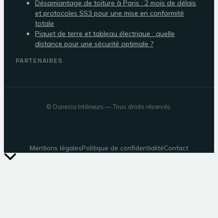
Désamiantage de toiture à Paris : 2 mois de délais
et protocoles SS3 pour une mise en conformité
totale
Piquet de terre et tableau électrique : quelle
distance pour une sécurité optimale ?
PARTENAIRES
©
Dunezia Intérieurs
— Tous droits réservés.
Mentions légales
Politique de confidentialité
Contact
Retour
en
haut