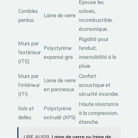
Épouse les
Combles
solives,
Laine de verre
perdus
incombustible,
économique.
Rigidité pour
Murs par
Polystyrène
l’enduit,
l’extérieur
expansé gris
insensibilité à la
(ITE)
pluie.
Murs par
Confort
Laine de verre
l’intérieur
acoustique et
en panneaux
(ITI)
sécurité incendie.
Haute résistance
Sols et
Polystyrène
à la compression,
dalles
extrudé (XPS)
étanche.
LIRE AUSSI
Laine de verre ou laine de