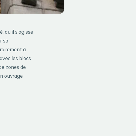
, qu’il s’agisse
r sa
rairement à
 avec les blocs
 de zones de
 un ouvrage