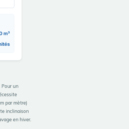
0 m³
ités
. Pour un
écessite
cm par mètre)
te inclinaison
pavage en hiver.