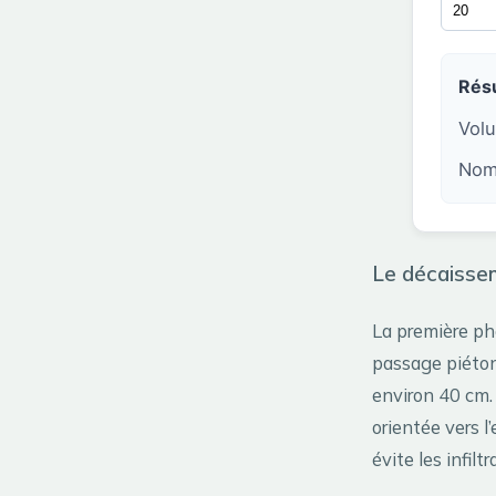
Résu
Volu
Nomb
Le décaisse
La première pha
passage piéton
environ 40 cm.
orientée vers l
évite les infil