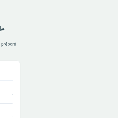
le
l préparé