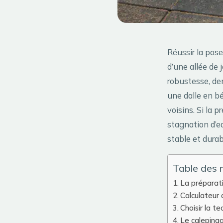
Réussir la pos
d’une allée de 
robustesse, de
une dalle en bé
voisins. Si la 
stagnation d’ea
stable et durab
Table des 
La préparati
Calculateur
Choisir la te
Le calepinag