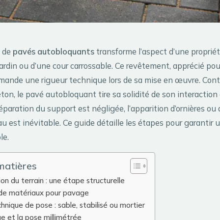
e de
pavés autobloquants
transforme l’aspect d’une propriété
jardin ou d’une cour carrossable. Ce revêtement, apprécié pou
mande une rigueur technique lors de sa mise en œuvre. Cont
ton, le pavé autobloquant tire sa solidité de son interaction
préparation du support est négligée, l’apparition d’ornières ou
u est inévitable. Ce guide détaille les étapes pour garantir
le.
matières
on du terrain : une étape structurelle
 de matériaux pour pavage
chnique de pose : sable, stabilisé ou mortier
e et la pose millimétrée